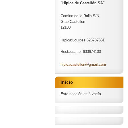
"Hípica de Castellón SA"
Camino de la Ralla S/N
Grao Castellón
12100
Hípica:Lourdes 623787831
Restaurante: 633674100
hipicaca
stellon@
gmail.co
m
Inicio
Esta sección está vacía.